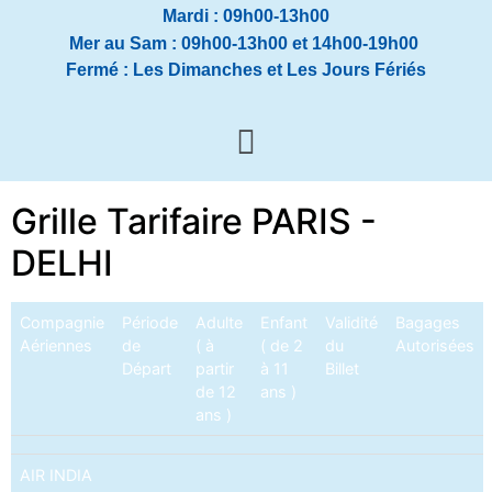
Mardi : 09h00-13h00
Mer au Sam : 09h00-13h00 et 14h00-19h00
Fermé : Les Dimanches et Les Jours Fériés
Grille Tarifaire PARIS -
DELHI
Compagnie
Période
Adulte
Enfant
Validité
Bagages
Aériennes
de
( à
( de 2
du
Autorisées
Départ
partir
à 11
Billet
de 12
ans )
ans )
AIR INDIA