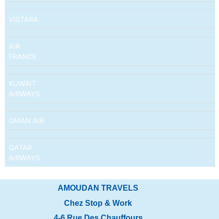
VISTARA
AIR
FRANCE
KUWAIT
AIRWAYS
OMAN AIR
QATAR
AIRWAYS
AMOUDAN TRAVELS
Chez Stop & Work
4-6 Rue Des Chauffours