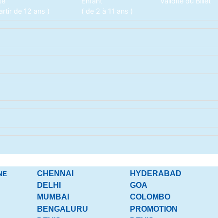
te
Enfant
Validité du Billet
artir de 12 ans )
( de 2 à 11 ans )
CHENNAI
HYDERABAD
NE
DELHI
GOA
MUMBAI
COLOMBO
BENGALURU
PROMOTION