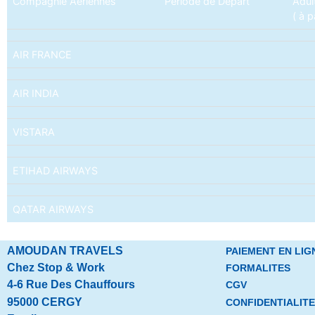
Compagnie Aériennes
Période de Départ
Adul
( à p
AIR FRANCE
AIR INDIA
VISTARA
ETIHAD AIRWAYS
QATAR AIRWAYS
AMOUDAN TRAVELS
PAIEMENT EN LIG
Chez Stop & Work
FORMALITES
4-6 Rue Des Chauffours
CGV
95000 CERGY
CONFIDENTIALITE